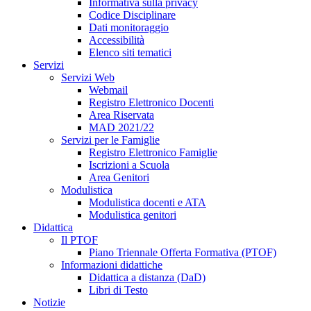
Informativa sulla privacy
Codice Disciplinare
Dati monitoraggio
Accessibilità
Elenco siti tematici
Servizi
Servizi Web
Webmail
Registro Elettronico Docenti
Area Riservata
MAD 2021/22
Servizi per le Famiglie
Registro Elettronico Famiglie
Iscrizioni a Scuola
Area Genitori
Modulistica
Modulistica docenti e ATA
Modulistica genitori
Didattica
Il PTOF
Piano Triennale Offerta Formativa (PTOF)
Informazioni didattiche
Didattica a distanza (DaD)
Libri di Testo
Notizie