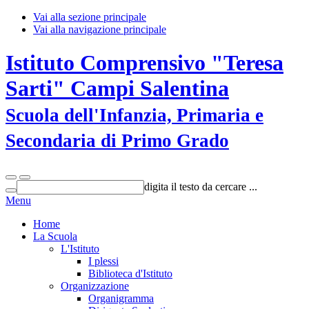
Vai alla sezione principale
Vai alla navigazione principale
Istituto Comprensivo "Teresa
Sarti" Campi Salentina
Scuola dell'Infanzia, Primaria e
Secondaria di Primo Grado
digita il testo da cercare ...
Menu
Home
La Scuola
L'Istituto
I plessi
Biblioteca d'Istituto
Organizzazione
Organigramma