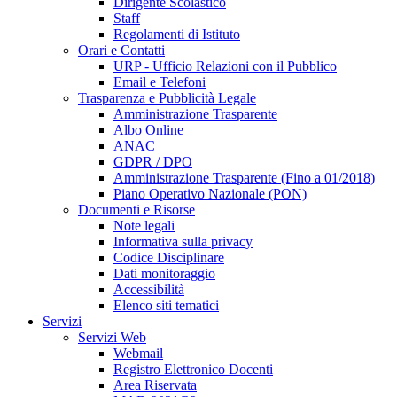
Dirigente Scolastico
Staff
Regolamenti di Istituto
Orari e Contatti
URP - Ufficio Relazioni con il Pubblico
Email e Telefoni
Trasparenza e Pubblicità Legale
Amministrazione Trasparente
Albo Online
ANAC
GDPR / DPO
Amministrazione Trasparente (Fino a 01/2018)
Piano Operativo Nazionale (PON)
Documenti e Risorse
Note legali
Informativa sulla privacy
Codice Disciplinare
Dati monitoraggio
Accessibilità
Elenco siti tematici
Servizi
Servizi Web
Webmail
Registro Elettronico Docenti
Area Riservata