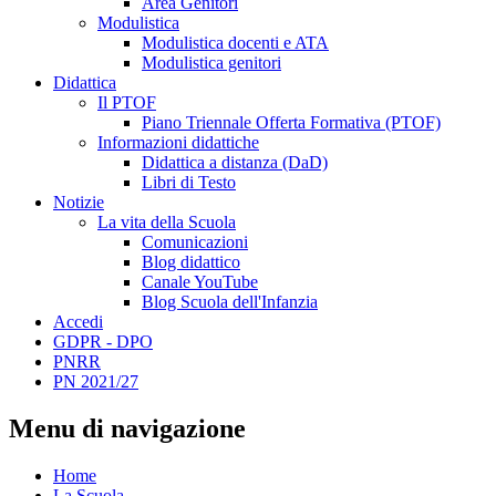
Area Genitori
Modulistica
Modulistica docenti e ATA
Modulistica genitori
Didattica
Il PTOF
Piano Triennale Offerta Formativa (PTOF)
Informazioni didattiche
Didattica a distanza (DaD)
Libri di Testo
Notizie
La vita della Scuola
Comunicazioni
Blog didattico
Canale YouTube
Blog Scuola dell'Infanzia
Accedi
GDPR - DPO
PNRR
PN 2021/27
Menu di navigazione
Home
La Scuola