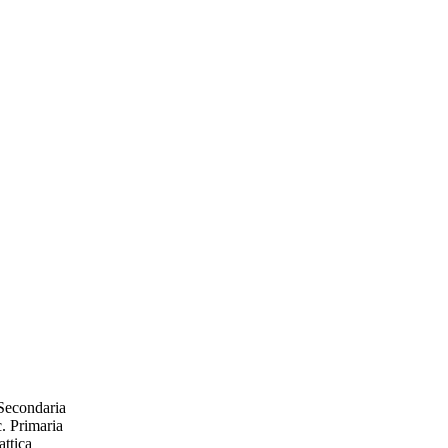
 Secondaria
. Primaria
ttica