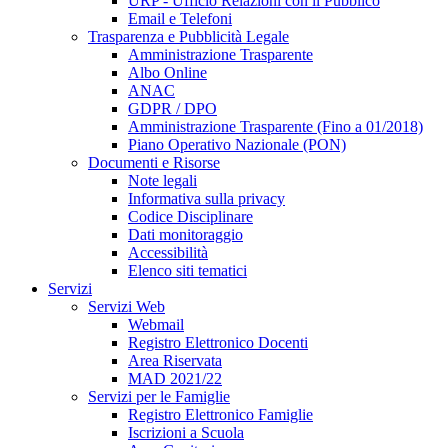
URP - Ufficio Relazioni con il Pubblico
Email e Telefoni
Trasparenza e Pubblicità Legale
Amministrazione Trasparente
Albo Online
ANAC
GDPR / DPO
Amministrazione Trasparente (Fino a 01/2018)
Piano Operativo Nazionale (PON)
Documenti e Risorse
Note legali
Informativa sulla privacy
Codice Disciplinare
Dati monitoraggio
Accessibilità
Elenco siti tematici
Servizi
Servizi Web
Webmail
Registro Elettronico Docenti
Area Riservata
MAD 2021/22
Servizi per le Famiglie
Registro Elettronico Famiglie
Iscrizioni a Scuola