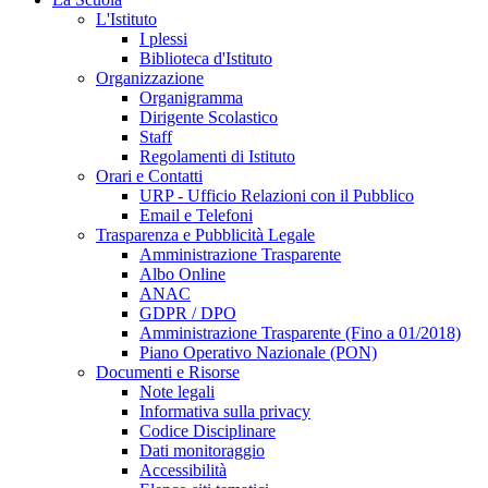
L'Istituto
I plessi
Biblioteca d'Istituto
Organizzazione
Organigramma
Dirigente Scolastico
Staff
Regolamenti di Istituto
Orari e Contatti
URP - Ufficio Relazioni con il Pubblico
Email e Telefoni
Trasparenza e Pubblicità Legale
Amministrazione Trasparente
Albo Online
ANAC
GDPR / DPO
Amministrazione Trasparente (Fino a 01/2018)
Piano Operativo Nazionale (PON)
Documenti e Risorse
Note legali
Informativa sulla privacy
Codice Disciplinare
Dati monitoraggio
Accessibilità