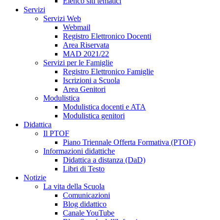
Elenco siti tematici
Servizi
Servizi Web
Webmail
Registro Elettronico Docenti
Area Riservata
MAD 2021/22
Servizi per le Famiglie
Registro Elettronico Famiglie
Iscrizioni a Scuola
Area Genitori
Modulistica
Modulistica docenti e ATA
Modulistica genitori
Didattica
Il PTOF
Piano Triennale Offerta Formativa (PTOF)
Informazioni didattiche
Didattica a distanza (DaD)
Libri di Testo
Notizie
La vita della Scuola
Comunicazioni
Blog didattico
Canale YouTube