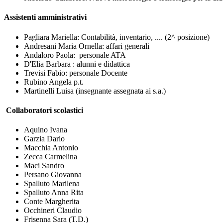
Assistenti amministrativi
Pagliara Mariella: Contabilità, inventario, .... (2^ posizione)
Andresani Maria Ornella: affari generali
Andaloro Paola: personale ATA
D'Elia Barbara : alunni e didattica
Trevisi Fabio: personale Docente
Rubino Angela p.t.
Martinelli Luisa (insegnante assegnata ai s.a.)
Collaboratori scolastici
Aquino Ivana
Garzia Dario
Macchia Antonio
Zecca Carmelina
Maci Sandro
Persano Giovanna
Spalluto Marilena
Spalluto Anna Rita
Conte Margherita
Occhineri Claudio
Frisenna Sara (T.D.)