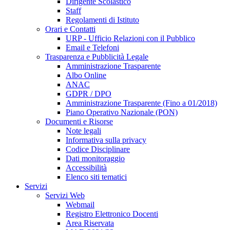
Dirigente Scolastico
Staff
Regolamenti di Istituto
Orari e Contatti
URP - Ufficio Relazioni con il Pubblico
Email e Telefoni
Trasparenza e Pubblicità Legale
Amministrazione Trasparente
Albo Online
ANAC
GDPR / DPO
Amministrazione Trasparente (Fino a 01/2018)
Piano Operativo Nazionale (PON)
Documenti e Risorse
Note legali
Informativa sulla privacy
Codice Disciplinare
Dati monitoraggio
Accessibilità
Elenco siti tematici
Servizi
Servizi Web
Webmail
Registro Elettronico Docenti
Area Riservata