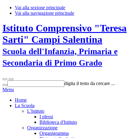
Vai alla sezione principale
Vai alla navigazione principale
Istituto Comprensivo "Teresa
Sarti" Campi Salentina
Scuola dell'Infanzia, Primaria e
Secondaria di Primo Grado
digita il testo da cercare ...
Menu
Home
La Scuola
L'Istituto
I plessi
Biblioteca d'Istituto
Organizzazione
Organigramma