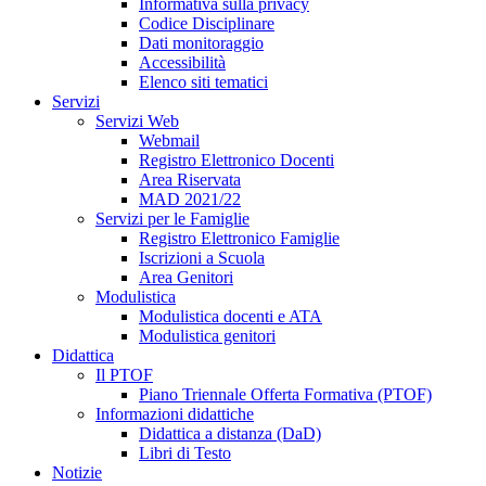
Informativa sulla privacy
Codice Disciplinare
Dati monitoraggio
Accessibilità
Elenco siti tematici
Servizi
Servizi Web
Webmail
Registro Elettronico Docenti
Area Riservata
MAD 2021/22
Servizi per le Famiglie
Registro Elettronico Famiglie
Iscrizioni a Scuola
Area Genitori
Modulistica
Modulistica docenti e ATA
Modulistica genitori
Didattica
Il PTOF
Piano Triennale Offerta Formativa (PTOF)
Informazioni didattiche
Didattica a distanza (DaD)
Libri di Testo
Notizie