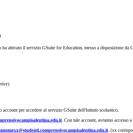
a
ha attivato il servizio GSuite for Education, messo a disposizione da Goog
rive)
io account per accedere al servizio GSuite dell'Istituto scolastico.
rensivocampisalentina.edu.it
. Con tale account, avranno accesso a t
gnomexx@studenti.comprensivocampisalentina.edu.it
. (xx corrispo