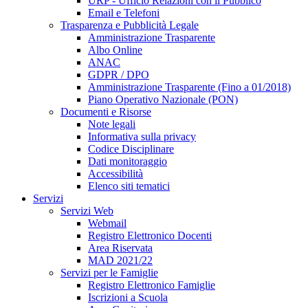
URP - Ufficio Relazioni con il Pubblico
Email e Telefoni
Trasparenza e Pubblicità Legale
Amministrazione Trasparente
Albo Online
ANAC
GDPR / DPO
Amministrazione Trasparente (Fino a 01/2018)
Piano Operativo Nazionale (PON)
Documenti e Risorse
Note legali
Informativa sulla privacy
Codice Disciplinare
Dati monitoraggio
Accessibilità
Elenco siti tematici
Servizi
Servizi Web
Webmail
Registro Elettronico Docenti
Area Riservata
MAD 2021/22
Servizi per le Famiglie
Registro Elettronico Famiglie
Iscrizioni a Scuola