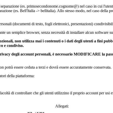
i di separazione (es. primosecondonome.cognome@) nel caso in cui l'ut
arazione (es. Bell'Italia -> bellitalia). Allo stesso modo, nel caso della
nali (documenti di testo, fogli elettronici, presentazioni) condivisibili 
nte un semplice browser, senza necessità di installare alcun software s
onali, non utilizza mai i contenuti o i dati degli utenti a fini pubbl
vo e condiviso.
 privacy degli account personali, è necessario MODIFICARE la passwor
on potrà essere ceduta a terzi e dovrà essere accuratamente conservata.
tori della piattaforma:
oltà di controllare che gli utenti utilizzino il proprio account per usi 
Allegati: