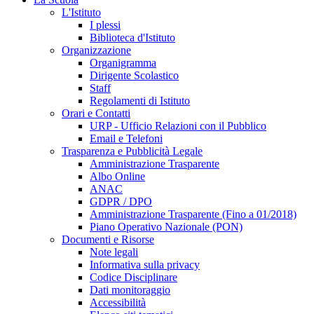
L'Istituto
I plessi
Biblioteca d'Istituto
Organizzazione
Organigramma
Dirigente Scolastico
Staff
Regolamenti di Istituto
Orari e Contatti
URP - Ufficio Relazioni con il Pubblico
Email e Telefoni
Trasparenza e Pubblicità Legale
Amministrazione Trasparente
Albo Online
ANAC
GDPR / DPO
Amministrazione Trasparente (Fino a 01/2018)
Piano Operativo Nazionale (PON)
Documenti e Risorse
Note legali
Informativa sulla privacy
Codice Disciplinare
Dati monitoraggio
Accessibilità