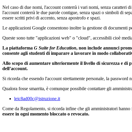
Nel caso di due nomi, l'account conterrà i vari nomi, senza caratter
l'account conterrà le due parole contigue, senza spazi o simboli di sep
essere scritti privi di accento, senza apostrofo e spazi.
Le applicazioni Google consentono inoltre la gestione di documenti perso
Queste sono tutte "applicazioni web" o "cloud", accessibili cioè media
La piattaforma
G Suite for Education
, non include annunci promozi
consente agli studenti di imparare a lavorare in modo collaborati
Allo scopo di aumentare ulteriormente il livello di sicurezza e di
dell’account.
Si ricorda che essendo l'account strettamente personale, la password n
Qualora fosse smarrita, è comunque possibile contattare gli amministra
leic8ad00c@istruzione.it
Come da Regolamento, si ricorda infine che gli amministratori hanno fac
essere in ogni momento bloccato o revocato.