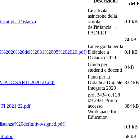
Descrizione
del F
Le attività
asincrone della
ucativi a Distanza
scuola
0.1 kB
dell'infanzia - i
PADLET
74 kB
Linee guida per la
Didattica a
0.1 kB
Distanza 2020
Guida per
0 kB
studenti e docenti
Pano per la
 IC SARTI 2020 21.pdf
Didattica Digitale
832 kB
Integrata 2020
prot 3434 del 28
09 2921 Primo
TI 2021 22.pdf
accesso
384 kB
Workspace for
Education
0.1 kB
rti.doc
58 kB