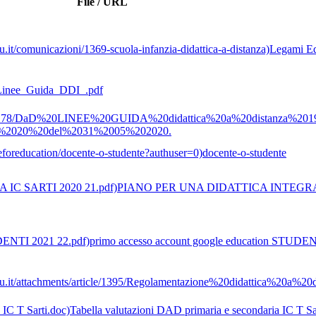
File / URL
Legami Ed
Linee_Guida_DDI_.pdf
%2020%20del%2031%2005%202020.
docente-o-studente
PIANO PER UNA DIDATTICA INTEGRATA
primo accesso account google education STUDEN
Tabella valutazioni DAD primaria e secondaria IC T Sa