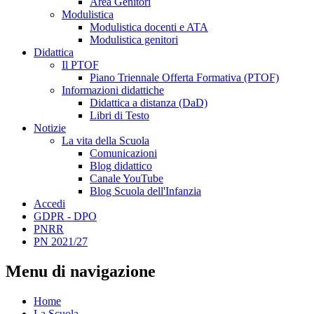
Area Genitori
Modulistica
Modulistica docenti e ATA
Modulistica genitori
Didattica
Il PTOF
Piano Triennale Offerta Formativa (PTOF)
Informazioni didattiche
Didattica a distanza (DaD)
Libri di Testo
Notizie
La vita della Scuola
Comunicazioni
Blog didattico
Canale YouTube
Blog Scuola dell'Infanzia
Accedi
GDPR - DPO
PNRR
PN 2021/27
Menu di navigazione
Home
La Scuola