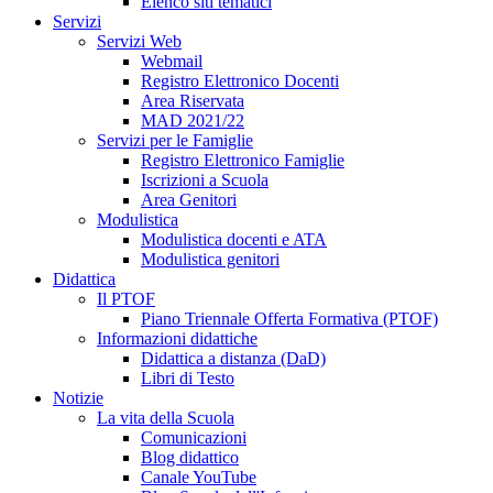
Elenco siti tematici
Servizi
Servizi Web
Webmail
Registro Elettronico Docenti
Area Riservata
MAD 2021/22
Servizi per le Famiglie
Registro Elettronico Famiglie
Iscrizioni a Scuola
Area Genitori
Modulistica
Modulistica docenti e ATA
Modulistica genitori
Didattica
Il PTOF
Piano Triennale Offerta Formativa (PTOF)
Informazioni didattiche
Didattica a distanza (DaD)
Libri di Testo
Notizie
La vita della Scuola
Comunicazioni
Blog didattico
Canale YouTube