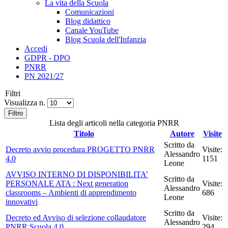
La vita della Scuola
Comunicazioni
Blog didattico
Canale YouTube
Blog Scuola dell'Infanzia
Accedi
GDPR - DPO
PNRR
PN 2021/27
Filtri
Visualizza n.
Filtro
Lista degli articoli nella categoria PNRR
Titolo
Autore
Visite
Scritto da
Decreto avvio procedura PROGETTO PNRR
Visite:
Alessandro
4.0
1151
Leone
AVVISO INTERNO DI DISPONIBILITA’
Scritto da
PERSONALE ATA : Next generation
Visite:
Alessandro
classrooms – Ambienti di apprendimento
686
Leone
innovativi
Scritto da
Decreto ed Avviso di selezione collaudatore
Visite:
Alessandro
PNRR Scuola 4.0
294