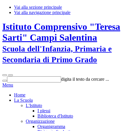
Vai alla sezione principale
Vai alla navigazione principale
Istituto Comprensivo "Teresa
Sarti" Campi Salentina
Scuola dell'Infanzia, Primaria e
Secondaria di Primo Grado
digita il testo da cercare ...
Menu
Home
La Scuola
L'Istituto
I plessi
Biblioteca d'Istituto
Organizzazione
Organigramma