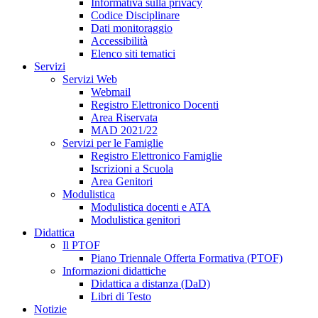
Informativa sulla privacy
Codice Disciplinare
Dati monitoraggio
Accessibilità
Elenco siti tematici
Servizi
Servizi Web
Webmail
Registro Elettronico Docenti
Area Riservata
MAD 2021/22
Servizi per le Famiglie
Registro Elettronico Famiglie
Iscrizioni a Scuola
Area Genitori
Modulistica
Modulistica docenti e ATA
Modulistica genitori
Didattica
Il PTOF
Piano Triennale Offerta Formativa (PTOF)
Informazioni didattiche
Didattica a distanza (DaD)
Libri di Testo
Notizie