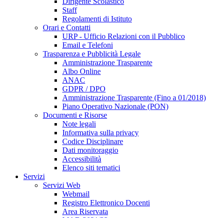
Dirigente Scolastico
Staff
Regolamenti di Istituto
Orari e Contatti
URP - Ufficio Relazioni con il Pubblico
Email e Telefoni
Trasparenza e Pubblicità Legale
Amministrazione Trasparente
Albo Online
ANAC
GDPR / DPO
Amministrazione Trasparente (Fino a 01/2018)
Piano Operativo Nazionale (PON)
Documenti e Risorse
Note legali
Informativa sulla privacy
Codice Disciplinare
Dati monitoraggio
Accessibilità
Elenco siti tematici
Servizi
Servizi Web
Webmail
Registro Elettronico Docenti
Area Riservata