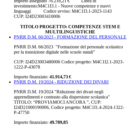
Importo assegnato
76.216,21 €
Linea di
investimento:M4C1I3.1 - Nuove competenze e nuovi
linguaggi Codice avviso: M4C1I3.1-2023-1143
CUP: I24D23003410006
TITOLO PROGETTO: COMPETENZE STEM E
MULTILINGUISTICHE
PNRR D.M. 66/2023 - FORMAZIONE DEL PERSONALE
PNRR D.M. 66/2023 "Formazione del personale scolastico
per la transizione digitale nelle scuole statali"
CUP: I24D23003480006 Codice progetto: M4C1I2.1-2023-
1222-P-43078
Importo finanziato:
41.914,73 €
PNRR D.M. 19/2024 - RIDUZIONE DEI DIVARI
PNRR D.M. 19/2024 "Riduzione dei divari negli
apprendimenti e contrasto alla dispersione scolastica"
TITOLO: “PROVIAMOCI ANCORA ”, CUP:
I24D21000190006, Codice progetto: M4C1I1.4-2024-1322-
P-47750
Importo finanziato:
49.789,85