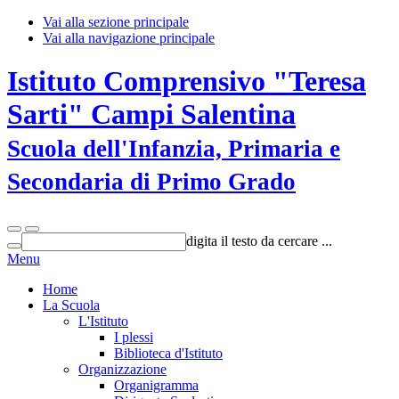
Vai alla sezione principale
Vai alla navigazione principale
Istituto Comprensivo "Teresa
Sarti" Campi Salentina
Scuola dell'Infanzia, Primaria e
Secondaria di Primo Grado
digita il testo da cercare ...
Menu
Home
La Scuola
L'Istituto
I plessi
Biblioteca d'Istituto
Organizzazione
Organigramma