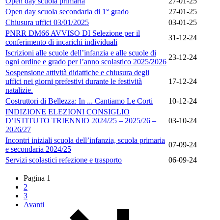
Open day scuola primaria
27-01-25
Open day scuola secondaria di 1° grado
27-01-25
Chiusura uffici 03/01/2025
03-01-25
PNRR DM66 AVVISO DI Selezione per il
31-12-24
conferimento di incarichi individuali
Iscrizioni alle scuole dell’infanzia e alle scuole di
23-12-24
ogni ordine e grado per l’anno scolastico 2025/2026
Sospensione attività didattiche e chiusura degli
uffici nei giorni prefestivi durante le festività
17-12-24
natalizie.
Costruttori di Bellezza: In ... Cantiamo Le Corti
10-12-24
INDIZIONE ELEZIONI CONSIGLIO
D’ISTITUTO TRIENNIO 2024/25 – 2025/26 –
03-10-24
2026/27
Incontri iniziali scuola dell’infanzia, scuola primaria
07-09-24
e secondaria 2024/25
Servizi scolastici refezione e trasporto
06-09-24
Pagina
1
2
3
Avanti