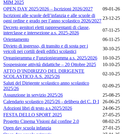
MIM 2025
OPEN DAY 2025/2026 – Iscrizioni 2026/2027
09-01-26
Iscrizioni alle scuole dell’infanzia e alle scuole di
23-12-25
ogni ordine e grado per l’anno scolastico 2026/2027
Decreto genitori eletti rappresentanti di classe,
07-11-25
interclasse e intersezione a.s. 2025-2026
Orientamento
06-11-25
Divieto di ingresso, di transito e di sosta per i
30-10-25
veicoli nei cortili degli edifici scolastici
Organigramma e Funzionigramma a.s. 2025/2026
10-10-25
Sospensione attività didattiche – 20 Ottobre 2025
10-10-25
ATTO D’INDIRIZZO DEL DIRIGENTE
02-10-25
SCOLASTICO A.S. 2025/26
Saluti del Dirigente scolastico anno scolastico
02-09-25
2025/26
Assunzione in servizio 2025/26
25-08-25
Calendario scolastico 2025/26 - delibera del C. D I
26-06-25
Adozioni libri di testo a.s.2025/2026
24-06-25
FESTA DELLO SPORT 2025
27-05-25
Progetto Cinema Visioni dal confine 2.0
08-02-25
Open day scuola infanzia
27-01-25