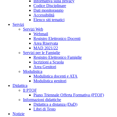
Informativa sulla privacy
Codice Disciplinare
Dati monitoraggio
Accessibilità
Elenco siti tematici
Servizi
Servizi Web
Webmail
Registro Elettronico Docenti
Area Riservata
MAD 2021/22
Servizi per le Famiglie
Registro Elettronico Famiglie
Iscrizioni a Scuola
Area Genitori
Modulistica
Modulistica docenti e ATA
Modulistica genitori
Didattica
Il PTOF
Piano Triennale Offerta Formativa (PTOF)
Informazioni didattiche
Didattica a distanza (DaD)
Libri di Testo
Notizie