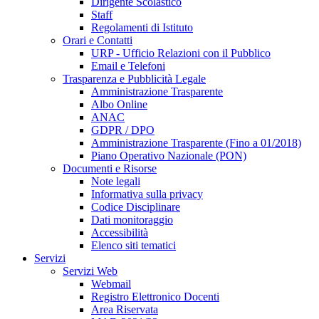
Dirigente Scolastico
Staff
Regolamenti di Istituto
Orari e Contatti
URP - Ufficio Relazioni con il Pubblico
Email e Telefoni
Trasparenza e Pubblicità Legale
Amministrazione Trasparente
Albo Online
ANAC
GDPR / DPO
Amministrazione Trasparente (Fino a 01/2018)
Piano Operativo Nazionale (PON)
Documenti e Risorse
Note legali
Informativa sulla privacy
Codice Disciplinare
Dati monitoraggio
Accessibilità
Elenco siti tematici
Servizi
Servizi Web
Webmail
Registro Elettronico Docenti
Area Riservata