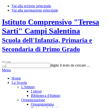
Vai alla sezione principale
Vai alla navigazione principale
Istituto Comprensivo "Teresa
Sarti" Campi Salentina
Scuola dell'Infanzia, Primaria e
Secondaria di Primo Grado
digita il testo da cercare ...
Menu
Home
La Scuola
L'Istituto
I plessi
Biblioteca d'Istituto
Organizzazione
Organigramma