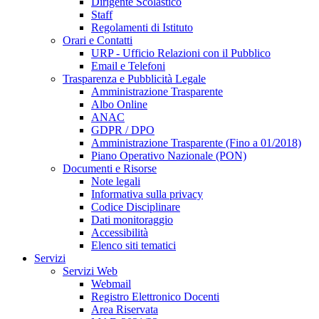
Dirigente Scolastico
Staff
Regolamenti di Istituto
Orari e Contatti
URP - Ufficio Relazioni con il Pubblico
Email e Telefoni
Trasparenza e Pubblicità Legale
Amministrazione Trasparente
Albo Online
ANAC
GDPR / DPO
Amministrazione Trasparente (Fino a 01/2018)
Piano Operativo Nazionale (PON)
Documenti e Risorse
Note legali
Informativa sulla privacy
Codice Disciplinare
Dati monitoraggio
Accessibilità
Elenco siti tematici
Servizi
Servizi Web
Webmail
Registro Elettronico Docenti
Area Riservata