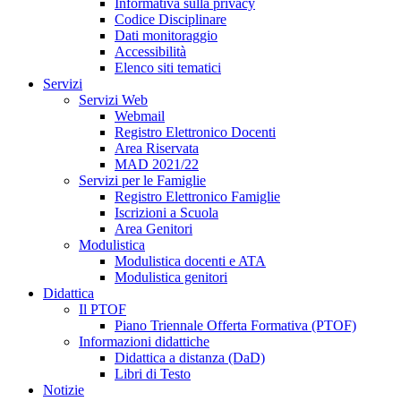
Informativa sulla privacy
Codice Disciplinare
Dati monitoraggio
Accessibilità
Elenco siti tematici
Servizi
Servizi Web
Webmail
Registro Elettronico Docenti
Area Riservata
MAD 2021/22
Servizi per le Famiglie
Registro Elettronico Famiglie
Iscrizioni a Scuola
Area Genitori
Modulistica
Modulistica docenti e ATA
Modulistica genitori
Didattica
Il PTOF
Piano Triennale Offerta Formativa (PTOF)
Informazioni didattiche
Didattica a distanza (DaD)
Libri di Testo
Notizie