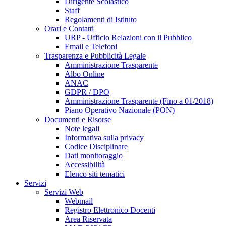
Dirigente Scolastico
Staff
Regolamenti di Istituto
Orari e Contatti
URP - Ufficio Relazioni con il Pubblico
Email e Telefoni
Trasparenza e Pubblicità Legale
Amministrazione Trasparente
Albo Online
ANAC
GDPR / DPO
Amministrazione Trasparente (Fino a 01/2018)
Piano Operativo Nazionale (PON)
Documenti e Risorse
Note legali
Informativa sulla privacy
Codice Disciplinare
Dati monitoraggio
Accessibilità
Elenco siti tematici
Servizi
Servizi Web
Webmail
Registro Elettronico Docenti
Area Riservata