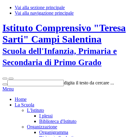
Vai alla sezione principale
Vai alla navigazione principale
Istituto Comprensivo "Teresa
Sarti" Campi Salentina
Scuola dell'Infanzia, Primaria e
Secondaria di Primo Grado
digita il testo da cercare ...
Menu
Home
La Scuola
L'Istituto
I plessi
Biblioteca d'Istituto
Organizzazione
Organigramma