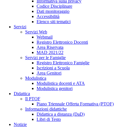
Informativa sulla privacy
Codice Disciplinare
Dati monitoraggio
Accessibilità
Elenco siti tematici
Servizi
Servizi Web
Webmail
Registro Elettronico Docenti
Area Riservata
MAD 2021/22
Servizi per le Famiglie
Registro Elettronico Famiglie
Iscrizioni a Scuola
Area Genitori
Modulistica
Modulistica docenti e ATA
Modulistica genitori
Didattica
Il PTOF
Piano Triennale Offerta Formativa (PTOF)
Informazioni didattiche
Didattica a distanza (DaD)
Libri di Testo
Notizie