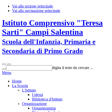
Vai alla sezione principale
Vai alla navigazione principale
Istituto Comprensivo "Teresa
Sarti" Campi Salentina
Scuola dell'Infanzia, Primaria e
Secondaria di Primo Grado
digita il testo da cercare ...
Menu
Home
La Scuola
L'Istituto
I plessi
Biblioteca d'Istituto
Organizzazione
Organigramma