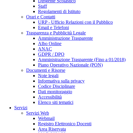
Dirigente Scolastico
Staff
Regolamenti di Istituto
Orari e Contatti
URP - Ufficio Relazioni con il Pubblico
Email e Telefoni
Trasparenza e Pubblicità Legale
Amministrazione Trasparente
Albo Online
ANAC
GDPR / DPO
Amministrazione Trasparente (Fino a 01/2018)
Piano Operativo Nazionale (PON)
Documenti e Risorse
Note legali
Informativa sulla privacy
Codice Disciplinare
Dati monitoraggio
Accessibilità
Elenco siti tematici
Servizi
Servizi Web
Webmail
Registro Elettronico Docenti
Area Riservata