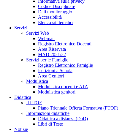
Informativa sulla privacy
Codice Disciplinare
Dati monitoraggio
Accessibilità
Elenco siti tematici
Servizi
Servizi Web
Webmail
Registro Elettronico Docenti
Area Riservata
MAD 2021/22
Servizi per le Famiglie
Registro Elettronico Famiglie
Iscrizioni a Scuola
Area Genitori
Modulistica
Modulistica docenti e ATA
Modulistica genitori
Didattica
Il PTOF
Piano Triennale Offerta Formativa (PTOF)
Informazioni didattiche
Didattica a distanza (DaD)
Libri di Testo
Notizie