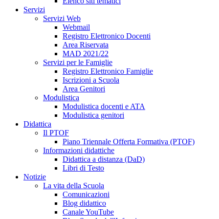
Elenco siti tematici
Servizi
Servizi Web
Webmail
Registro Elettronico Docenti
Area Riservata
MAD 2021/22
Servizi per le Famiglie
Registro Elettronico Famiglie
Iscrizioni a Scuola
Area Genitori
Modulistica
Modulistica docenti e ATA
Modulistica genitori
Didattica
Il PTOF
Piano Triennale Offerta Formativa (PTOF)
Informazioni didattiche
Didattica a distanza (DaD)
Libri di Testo
Notizie
La vita della Scuola
Comunicazioni
Blog didattico
Canale YouTube