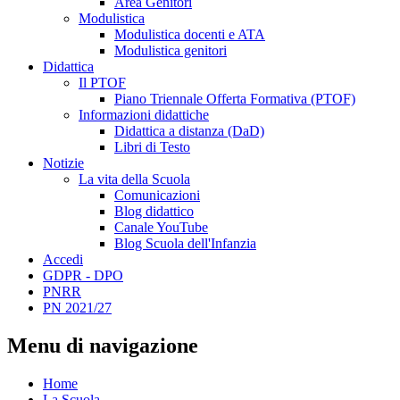
Area Genitori
Modulistica
Modulistica docenti e ATA
Modulistica genitori
Didattica
Il PTOF
Piano Triennale Offerta Formativa (PTOF)
Informazioni didattiche
Didattica a distanza (DaD)
Libri di Testo
Notizie
La vita della Scuola
Comunicazioni
Blog didattico
Canale YouTube
Blog Scuola dell'Infanzia
Accedi
GDPR - DPO
PNRR
PN 2021/27
Menu di navigazione
Home
La Scuola