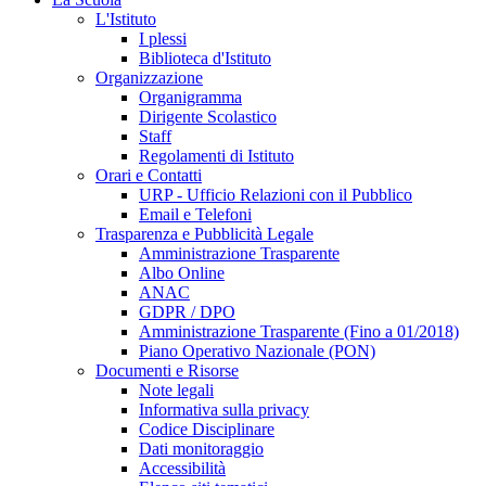
L'Istituto
I plessi
Biblioteca d'Istituto
Organizzazione
Organigramma
Dirigente Scolastico
Staff
Regolamenti di Istituto
Orari e Contatti
URP - Ufficio Relazioni con il Pubblico
Email e Telefoni
Trasparenza e Pubblicità Legale
Amministrazione Trasparente
Albo Online
ANAC
GDPR / DPO
Amministrazione Trasparente (Fino a 01/2018)
Piano Operativo Nazionale (PON)
Documenti e Risorse
Note legali
Informativa sulla privacy
Codice Disciplinare
Dati monitoraggio
Accessibilità