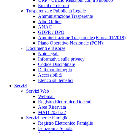
URP - Ufficio Relazioni con il Pubblico
Email e Telefoni
Trasparenza e Pubblicità Legale
Amministrazione Trasparente
Albo Online
ANAC
GDPR / DPO
Amministrazione Trasparente (Fino a 01/2018)
Piano Operativo Nazionale (PON)
Documenti e Risorse
Note legali
Informativa sulla privacy
Codice Disciplinare
Dati monitoraggio
Accessibilità
Elenco siti tematici
Servizi
Servizi Web
Webmail
Registro Elettronico Docenti
Area Riservata
MAD 2021/22
Servizi per le Famiglie
Registro Elettronico Famiglie
Iscrizioni a Scuola