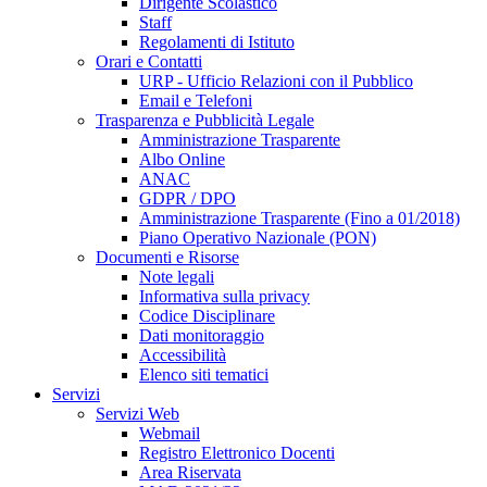
Dirigente Scolastico
Staff
Regolamenti di Istituto
Orari e Contatti
URP - Ufficio Relazioni con il Pubblico
Email e Telefoni
Trasparenza e Pubblicità Legale
Amministrazione Trasparente
Albo Online
ANAC
GDPR / DPO
Amministrazione Trasparente (Fino a 01/2018)
Piano Operativo Nazionale (PON)
Documenti e Risorse
Note legali
Informativa sulla privacy
Codice Disciplinare
Dati monitoraggio
Accessibilità
Elenco siti tematici
Servizi
Servizi Web
Webmail
Registro Elettronico Docenti
Area Riservata