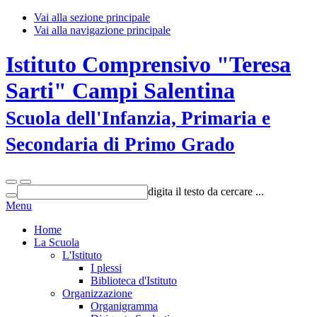
Vai alla sezione principale
Vai alla navigazione principale
Istituto Comprensivo "Teresa
Sarti" Campi Salentina
Scuola dell'Infanzia, Primaria e
Secondaria di Primo Grado
digita il testo da cercare ...
Menu
Home
La Scuola
L'Istituto
I plessi
Biblioteca d'Istituto
Organizzazione
Organigramma