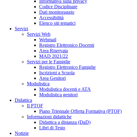
Informativa sulla privacy
Codice Disciplinare
Dati monitoraggio
Accessibilità
Elenco siti tematici
Servizi
Servizi Web
Webmail
Registro Elettronico Docenti
Area Riservata
MAD 2021/22
Servizi per le Famiglie
Registro Elettronico Famiglie
Iscrizioni a Scuola
Area Genitori
Modulistica
Modulistica docenti e ATA
Modulistica genitori
Didattica
Il PTOF
Piano Triennale Offerta Formativa (PTOF)
Informazioni didattiche
Didattica a distanza (DaD)
Libri di Testo
Notizie