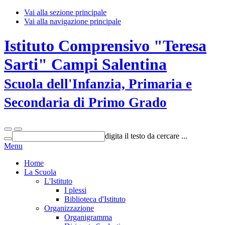
Vai alla sezione principale
Vai alla navigazione principale
Istituto Comprensivo "Teresa
Sarti" Campi Salentina
Scuola dell'Infanzia, Primaria e
Secondaria di Primo Grado
digita il testo da cercare ...
Menu
Home
La Scuola
L'Istituto
I plessi
Biblioteca d'Istituto
Organizzazione
Organigramma