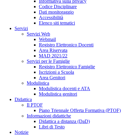
Informativa sulla privacy
Codice Disciplinare
Dati monitoraggio
Accessibilità
Elenco siti tematici
Servizi
Servizi Web
Webmail
Registro Elettronico Docenti
Area Riservata
MAD 2021/22
Servizi per le Famiglie
Registro Elettronico Famiglie
Iscrizioni a Scuola
Area Genitori
Modulistica
Modulistica docenti e ATA
Modulistica genitori
Didattica
Il PTOF
Piano Triennale Offerta Formativa (PTOF)
Informazioni didattiche
Didattica a distanza (DaD)
Libri di Testo
Notizie