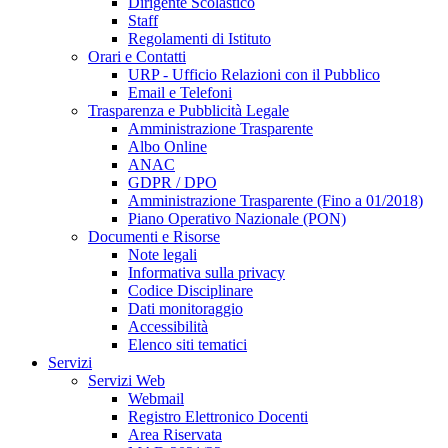
Dirigente Scolastico
Staff
Regolamenti di Istituto
Orari e Contatti
URP - Ufficio Relazioni con il Pubblico
Email e Telefoni
Trasparenza e Pubblicità Legale
Amministrazione Trasparente
Albo Online
ANAC
GDPR / DPO
Amministrazione Trasparente (Fino a 01/2018)
Piano Operativo Nazionale (PON)
Documenti e Risorse
Note legali
Informativa sulla privacy
Codice Disciplinare
Dati monitoraggio
Accessibilità
Elenco siti tematici
Servizi
Servizi Web
Webmail
Registro Elettronico Docenti
Area Riservata