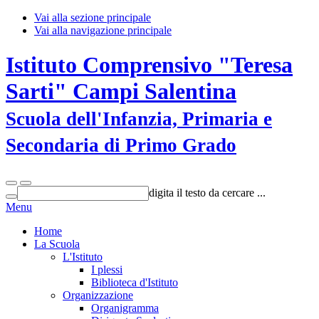
Vai alla sezione principale
Vai alla navigazione principale
Istituto Comprensivo "Teresa
Sarti" Campi Salentina
Scuola dell'Infanzia, Primaria e
Secondaria di Primo Grado
digita il testo da cercare ...
Menu
Home
La Scuola
L'Istituto
I plessi
Biblioteca d'Istituto
Organizzazione
Organigramma