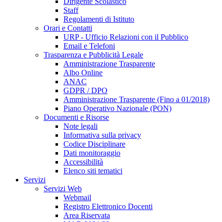
Dirigente Scolastico
Staff
Regolamenti di Istituto
Orari e Contatti
URP - Ufficio Relazioni con il Pubblico
Email e Telefoni
Trasparenza e Pubblicità Legale
Amministrazione Trasparente
Albo Online
ANAC
GDPR / DPO
Amministrazione Trasparente (Fino a 01/2018)
Piano Operativo Nazionale (PON)
Documenti e Risorse
Note legali
Informativa sulla privacy
Codice Disciplinare
Dati monitoraggio
Accessibilità
Elenco siti tematici
Servizi
Servizi Web
Webmail
Registro Elettronico Docenti
Area Riservata