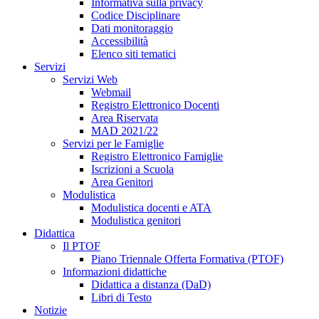
Informativa sulla privacy
Codice Disciplinare
Dati monitoraggio
Accessibilità
Elenco siti tematici
Servizi
Servizi Web
Webmail
Registro Elettronico Docenti
Area Riservata
MAD 2021/22
Servizi per le Famiglie
Registro Elettronico Famiglie
Iscrizioni a Scuola
Area Genitori
Modulistica
Modulistica docenti e ATA
Modulistica genitori
Didattica
Il PTOF
Piano Triennale Offerta Formativa (PTOF)
Informazioni didattiche
Didattica a distanza (DaD)
Libri di Testo
Notizie