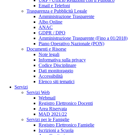
URP - Ufficio Relazioni con il Pubblico
Email e Telefoni
Trasparenza e Pubblicità Legale
Amministrazione Trasparente
Albo Online
ANAC
GDPR / DPO
Amministrazione Trasparente (Fino a 01/2018)
Piano Operativo Nazionale (PON)
Documenti e Risorse
Note legali
Informativa sulla privacy
Codice Disciplinare
Dati monitoraggio
Accessibilità
Elenco siti tematici
Servizi
Servizi Web
Webmail
Registro Elettronico Docenti
Area Riservata
MAD 2021/22
Servizi per le Famiglie
Registro Elettronico Famiglie
Iscrizioni a Scuola