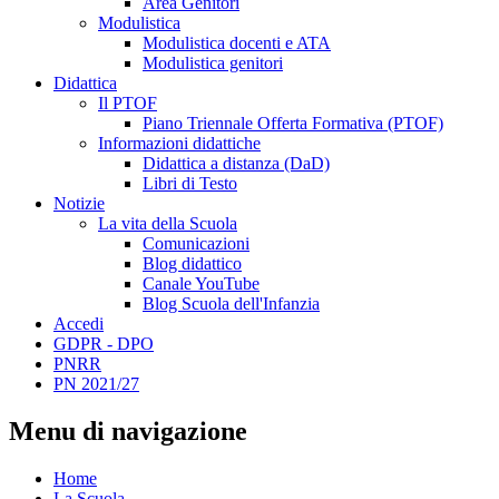
Area Genitori
Modulistica
Modulistica docenti e ATA
Modulistica genitori
Didattica
Il PTOF
Piano Triennale Offerta Formativa (PTOF)
Informazioni didattiche
Didattica a distanza (DaD)
Libri di Testo
Notizie
La vita della Scuola
Comunicazioni
Blog didattico
Canale YouTube
Blog Scuola dell'Infanzia
Accedi
GDPR - DPO
PNRR
PN 2021/27
Menu di navigazione
Home
La Scuola