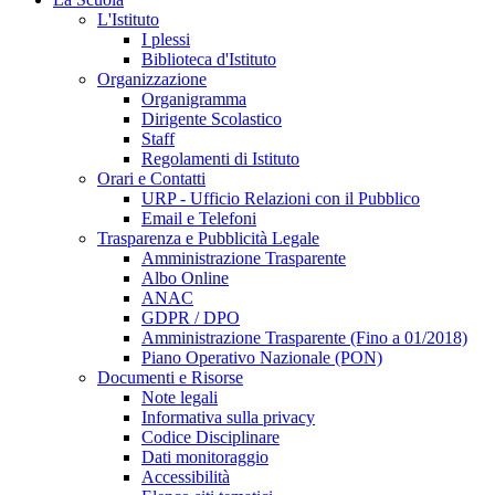
L'Istituto
I plessi
Biblioteca d'Istituto
Organizzazione
Organigramma
Dirigente Scolastico
Staff
Regolamenti di Istituto
Orari e Contatti
URP - Ufficio Relazioni con il Pubblico
Email e Telefoni
Trasparenza e Pubblicità Legale
Amministrazione Trasparente
Albo Online
ANAC
GDPR / DPO
Amministrazione Trasparente (Fino a 01/2018)
Piano Operativo Nazionale (PON)
Documenti e Risorse
Note legali
Informativa sulla privacy
Codice Disciplinare
Dati monitoraggio
Accessibilità