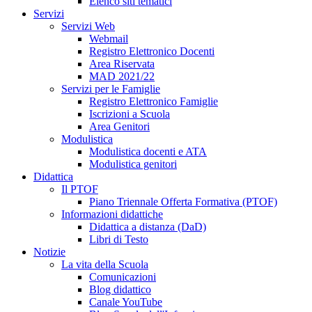
Elenco siti tematici
Servizi
Servizi Web
Webmail
Registro Elettronico Docenti
Area Riservata
MAD 2021/22
Servizi per le Famiglie
Registro Elettronico Famiglie
Iscrizioni a Scuola
Area Genitori
Modulistica
Modulistica docenti e ATA
Modulistica genitori
Didattica
Il PTOF
Piano Triennale Offerta Formativa (PTOF)
Informazioni didattiche
Didattica a distanza (DaD)
Libri di Testo
Notizie
La vita della Scuola
Comunicazioni
Blog didattico
Canale YouTube