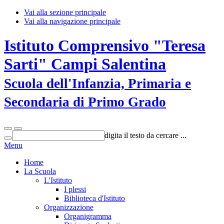
Vai alla sezione principale
Vai alla navigazione principale
Istituto Comprensivo "Teresa
Sarti" Campi Salentina
Scuola dell'Infanzia, Primaria e
Secondaria di Primo Grado
digita il testo da cercare ...
Menu
Home
La Scuola
L'Istituto
I plessi
Biblioteca d'Istituto
Organizzazione
Organigramma