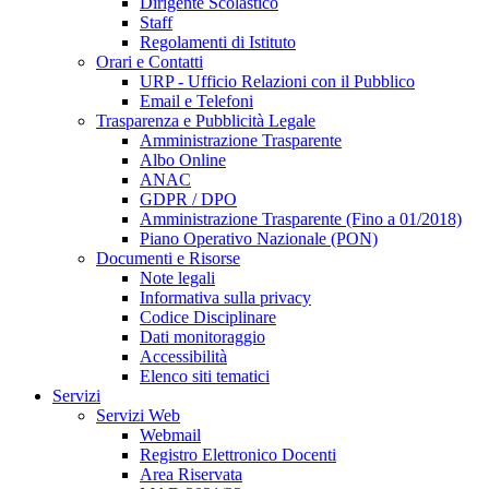
Dirigente Scolastico
Staff
Regolamenti di Istituto
Orari e Contatti
URP - Ufficio Relazioni con il Pubblico
Email e Telefoni
Trasparenza e Pubblicità Legale
Amministrazione Trasparente
Albo Online
ANAC
GDPR / DPO
Amministrazione Trasparente (Fino a 01/2018)
Piano Operativo Nazionale (PON)
Documenti e Risorse
Note legali
Informativa sulla privacy
Codice Disciplinare
Dati monitoraggio
Accessibilità
Elenco siti tematici
Servizi
Servizi Web
Webmail
Registro Elettronico Docenti
Area Riservata