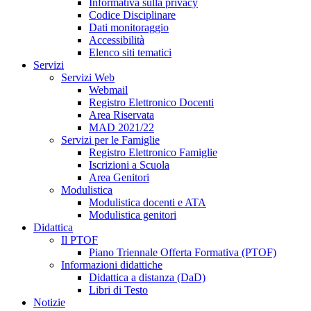
Informativa sulla privacy
Codice Disciplinare
Dati monitoraggio
Accessibilità
Elenco siti tematici
Servizi
Servizi Web
Webmail
Registro Elettronico Docenti
Area Riservata
MAD 2021/22
Servizi per le Famiglie
Registro Elettronico Famiglie
Iscrizioni a Scuola
Area Genitori
Modulistica
Modulistica docenti e ATA
Modulistica genitori
Didattica
Il PTOF
Piano Triennale Offerta Formativa (PTOF)
Informazioni didattiche
Didattica a distanza (DaD)
Libri di Testo
Notizie